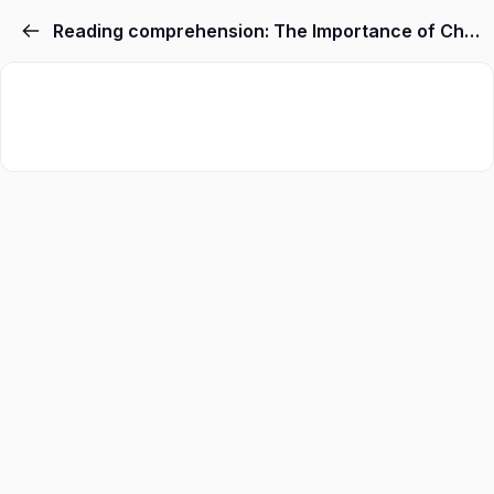
Reading comprehension: The Importance of Choosing a High-Quality Luxury Bathroom Faucet