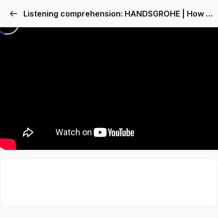
Listening comprehension: HANDSGROHE | How a bathroom faucet is created