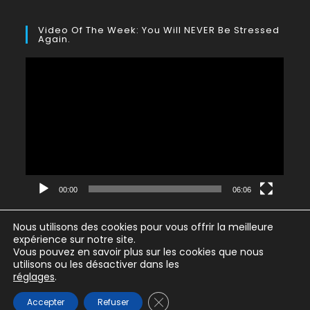
Video Of The Week: You Will NEVER Be Stressed
Again.
Lecteur
vidéo
00:00
06:06
Nous utilisons des cookies pour vous offrir la meilleure
expérience sur notre site.
Vous pouvez en savoir plus sur les cookies que nous
utilisons ou les désactiver dans les
Politique de confidentialité
CGV
Règlement Intérieur
réglages
.
Mentions légales
Fermer la bannière des cookie
Accepter
Refuser