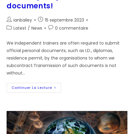
documents!
Auteur/autrice
Post
ianbailey
15 septembre 2023
de
published:
Post
Post
Latest
/
News
0 commentaire
la
category:
comments:
publication :
We independent trainers are often required to submit
official personal documents, such as I.D., diplomas,
residence permit, by the organisations to whom we
subcontract.Transmission of such documents is not
without…
Protect
Continuer La Lecture
Your
Personal
Documents!