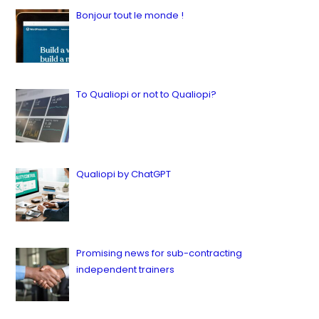
Bonjour tout le monde !
by ianbailey
in Latest, News
16 juillet 2023
To Qualiopi or not to Qualiopi?
by ianbailey
in Latest, Quality
9 juillet 2023
Qualiopi by ChatGPT
by ianbailey
in Latest, Quality
12 juillet 2023
Promising news for sub-contracting
independent trainers
by ianbailey
in Latest, News, Quality, Sous-traitance
23 juillet 2023