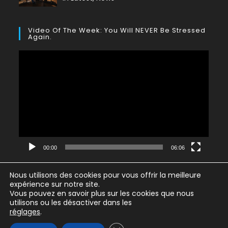
Video Of The Week: You Will NEVER Be Stressed
Again.
Lecteur
vidéo
00:00
06:06
Nous utilisons des cookies pour vous offrir la meilleure
expérience sur notre site.
Vous pouvez en savoir plus sur les cookies que nous
utilisons ou les désactiver dans les
Politique de confidentialité
CGV
Règlement Intérieur
réglages
.
Mentions légales