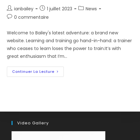
Auteur/autrice
Post
Post
ianbailey
1 juillet 2023
News
de
published:
category:
Post
0 commentaire
la
comments:
publication :
Welcome to Bailey's latest adventure: a brand new
website. Learning and training go hand-in-hand: a trainer
who ceases to learn loses the power to train.It’s with
great enthusiasm that I’m…
Hello
Continuer La Lecture
Everybody!
Video Gallery