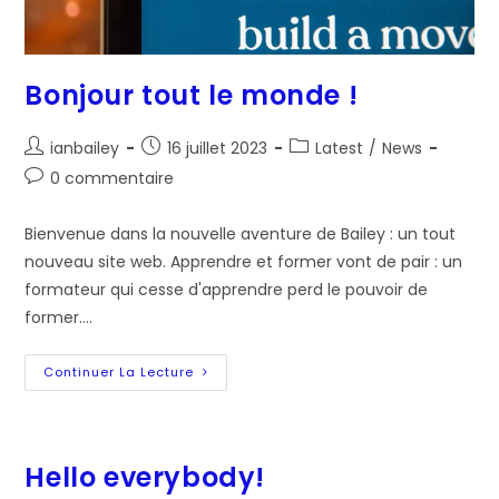
Bonjour tout le monde !
Auteur/autrice
Post
Post
ianbailey
16 juillet 2023
Latest
/
News
de
published:
category:
Post
0 commentaire
la
comments:
publication :
Bienvenue dans la nouvelle aventure de Bailey : un tout
nouveau site web. Apprendre et former vont de pair : un
formateur qui cesse d'apprendre perd le pouvoir de
former.…
Bonjour
Continuer La Lecture
Tout
Le
Monde
!
Hello everybody!