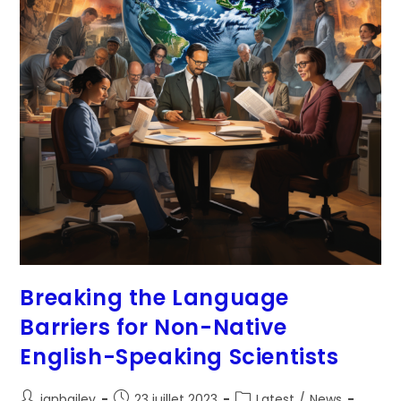
Breaking the Language
Barriers for Non-Native
English-Speaking Scientists
Auteur/autrice
Post
Post
ianbailey
23 juillet 2023
Latest
/
News