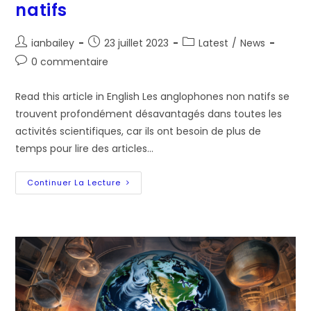
natifs
Auteur/autrice
Post
Post
ianbailey
23 juillet 2023
Latest
/
News
de
published:
category:
Post
0 commentaire
la
comments:
publication :
Read this article in English Les anglophones non natifs se
trouvent profondément désavantagés dans toutes les
activités scientifiques, car ils ont besoin de plus de
temps pour lire des articles…
Lever
Continuer La Lecture
Les
Barrières
Linguistiques
Pour
Les
Scientifiques
Anglophones
Non
Natifs