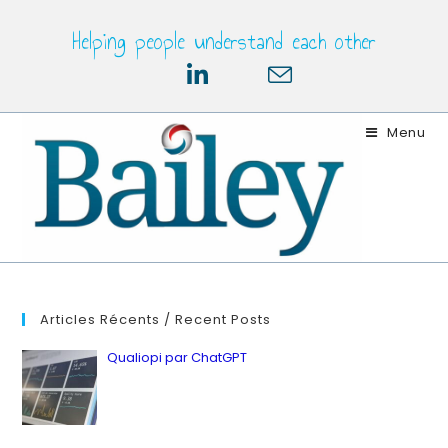
Skip
Helping people understand each other
to
content
Menu
Articles Récents / Recent Posts
Qualiopi par ChatGPT
by ianbailey
in Latest, Quality
12 juillet 2023