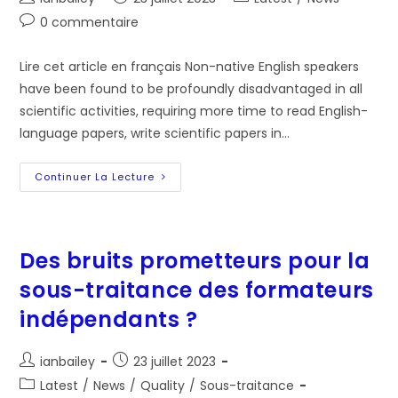
de
published:
category:
Post
0 commentaire
la
comments:
publication :
Lire cet article en français Non-native English speakers
have been found to be profoundly disadvantaged in all
scientific activities, requiring more time to read English-
language papers, write scientific papers in…
Breaking
Continuer La Lecture
The
Language
Barriers
For
Non-
Native
Des bruits prometteurs pour la
English-
Speaking
sous-traitance des formateurs
Scientists
indépendants ?
Auteur/autrice
Post
ianbailey
23 juillet 2023
de
published:
Post
Latest
/
News
/
Quality
/
Sous-traitance
la