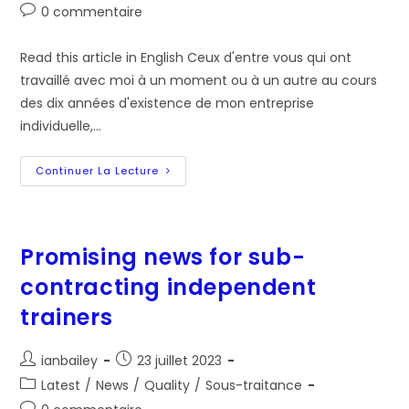
category:
Post
0 commentaire
publication :
comments:
Read this article in English Ceux d'entre vous qui ont
travaillé avec moi à un moment ou à un autre au cours
des dix années d'existence de mon entreprise
individuelle,…
Des
Continuer La Lecture
Bruits
Prometteurs
Pour
La
Sous-
Traitance
Promising news for sub-
Des
Formateurs
contracting independent
Indépendants
?
trainers
Auteur/autrice
Post
ianbailey
23 juillet 2023
de
published:
Post
Latest
/
News
/
Quality
/
Sous-traitance
la
category:
Post