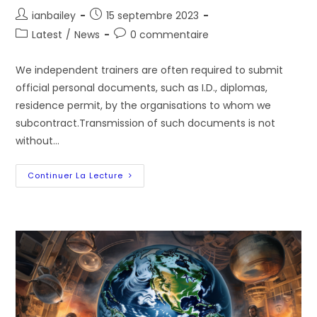
Auteur/autrice
Post
ianbailey
15 septembre 2023
de
published:
Post
Post
Latest
/
News
0 commentaire
la
category:
comments:
publication :
We independent trainers are often required to submit
official personal documents, such as I.D., diplomas,
residence permit, by the organisations to whom we
subcontract.Transmission of such documents is not
without…
Protect
Continuer La Lecture
Your
Personal
Documents!