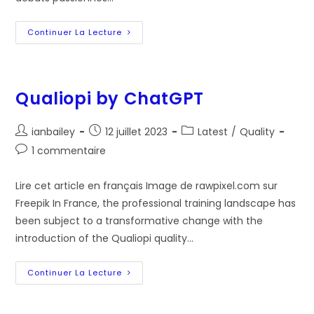
Qualiopi
Continuer La Lecture
Par
ChatGPT
Qualiopi by ChatGPT
Auteur/autrice
Post
Post
ianbailey
12 juillet 2023
Latest
/
Quality
de
published:
category:
Post
1 commentaire
la
comments:
publication :
Lire cet article en français Image de rawpixel.com sur
Freepik In France, the professional training landscape has
been subject to a transformative change with the
introduction of the Qualiopi quality…
Qualiopi
Continuer La Lecture
By
ChatGPT