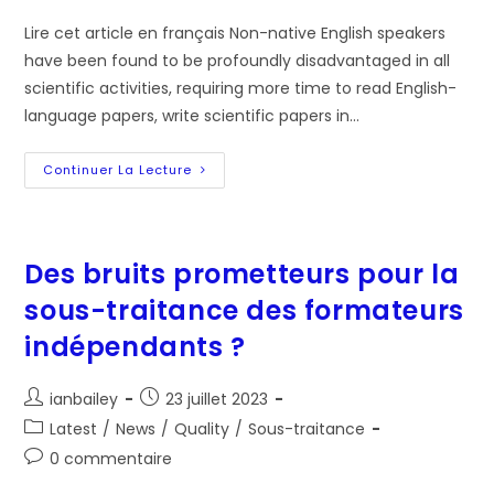
publication :
Lire cet article en français Non-native English speakers
have been found to be profoundly disadvantaged in all
scientific activities, requiring more time to read English-
language papers, write scientific papers in…
Breaking
Continuer La Lecture
The
Language
Barriers
For
Non-
Native
Des bruits prometteurs pour la
English-
Speaking
sous-traitance des formateurs
Scientists
indépendants ?
Auteur/autrice
Post
ianbailey
23 juillet 2023
de
published:
Post
Latest
/
News
/
Quality
/
Sous-traitance
la
category:
Post
0 commentaire
publication :
comments: