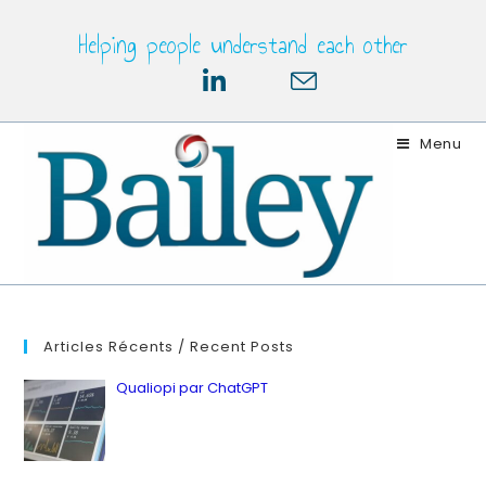
Skip
Helping people understand each other
to
content
Menu
Articles Récents / Recent Posts
Qualiopi par ChatGPT
by ianbailey
in Latest, Quality
12 juillet 2023