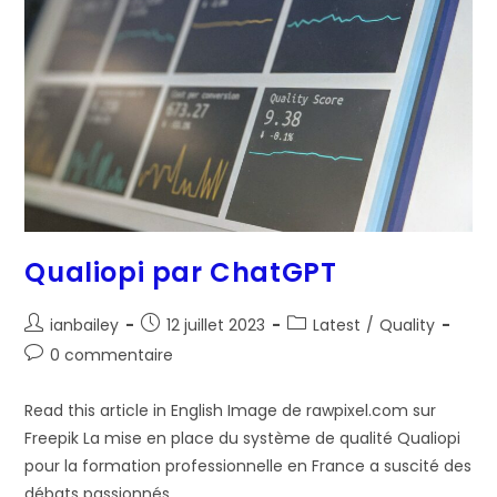
Qualiopi par ChatGPT
Auteur/autrice
Post
Post
ianbailey
12 juillet 2023
Latest
/
Quality
de
published:
category:
Post
0 commentaire
la
comments:
publication :
Read this article in English Image de rawpixel.com sur
Freepik La mise en place du système de qualité Qualiopi
pour la formation professionnelle en France a suscité des
débats passionnés…