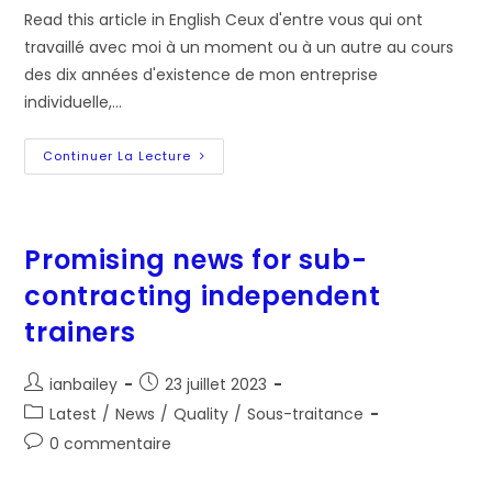
Read this article in English Ceux d'entre vous qui ont
travaillé avec moi à un moment ou à un autre au cours
des dix années d'existence de mon entreprise
individuelle,…
Des
Continuer La Lecture
Bruits
Prometteurs
Pour
La
Sous-
Traitance
Promising news for sub-
Des
Formateurs
contracting independent
Indépendants
?
trainers
Auteur/autrice
Post
ianbailey
23 juillet 2023
de
published:
Post
Latest
/
News
/
Quality
/
Sous-traitance
la
category:
Post
0 commentaire
publication :
comments: