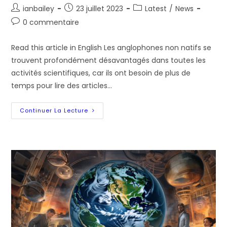
Auteur/autrice
Post
Post
ianbailey
23 juillet 2023
Latest
/
News
de
published:
category:
Post
0 commentaire
la
comments:
publication :
Read this article in English Les anglophones non natifs se
trouvent profondément désavantagés dans toutes les
activités scientifiques, car ils ont besoin de plus de
temps pour lire des articles…
Lever
Continuer La Lecture
Les
Barrières
Linguistiques
Pour
Les
Scientifiques
Anglophones
Non
Natifs