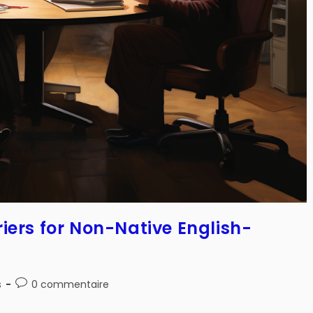
iers for Non-Native English-
Post
s
0 commentaire
comments: