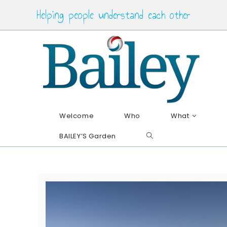
Skip
Helping people understand each other
to
content
Welcome
Who
What
BAILEY’S Garden
Toggle
website
search