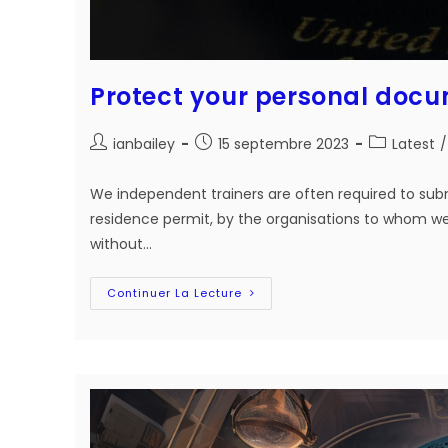
Protect your personal docu
Auteur/autrice
Post
Post
ianbailey
15 septembre 2023
Latest
/
de
published:
category:
la
We independent trainers are often required to subm
publication :
residence permit, by the organisations to whom w
without…
Protect
Continuer La Lecture
Your
Personal
Documents!