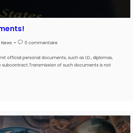
ments!
Post
News
0 commentaire
comments:
it official personal documents, such as I.D., diplomas,
e subcontract.Transmission of such documents is not