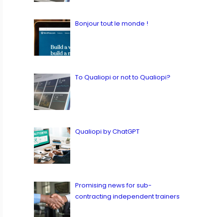
12 juillet 2023
Bonjour tout le monde !
by ianbailey
in Latest, News
16 juillet 2023
To Qualiopi or not to Qualiopi?
by ianbailey
in Latest, Quality
9 juillet 2023
Qualiopi by ChatGPT
by ianbailey
in Latest, Quality
12 juillet 2023
Promising news for sub-
contracting independent trainers
by ianbailey