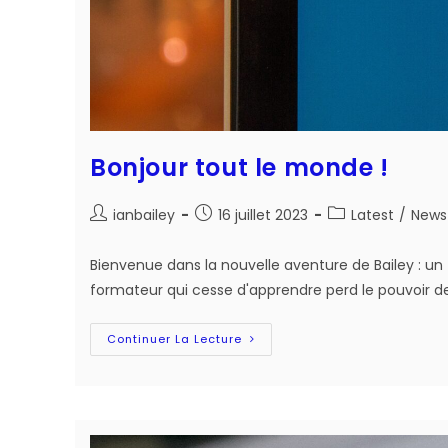
Bonjour tout le monde !
Auteur/autrice
Post
Post
ianbailey
16 juillet 2023
Latest
/
News
de
published:
category:
la
Bienvenue dans la nouvelle aventure de Bailey : un
publication :
formateur qui cesse d'apprendre perd le pouvoir d
Bonjour
Continuer La Lecture
Tout
Le
Monde
!