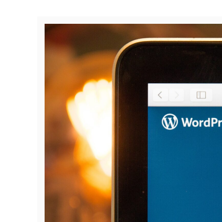
La
Sous-
Traitance
Des
Formateurs
Indépendants
?