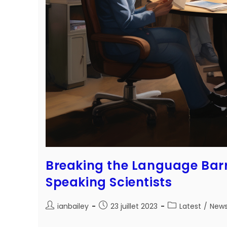
Breaking the Language Barr
Speaking Scientists
Auteur/autrice
Post
Post
ianbailey
23 juillet 2023
Latest
/
New
de
published:
category:
la