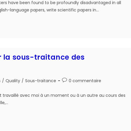
akers have been found to be profoundly disadvantaged in all
nglish-language papers, write scientific papers in…
 la sous-traitance des
Post
s
/
Quality
/
Sous-traitance
0 commentaire
comments:
 ont travaillé avec moi à un moment ou à un autre au cours des
le,…