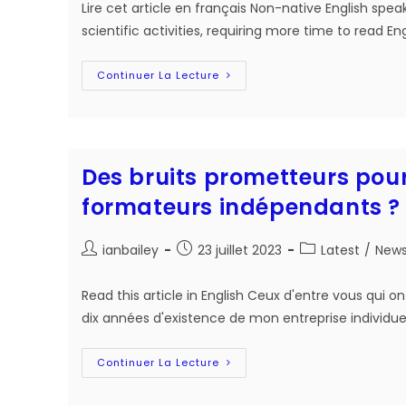
Lire cet article en français Non-native English spe
publication :
scientific activities, requiring more time to read E
Breaking
Continuer La Lecture
The
Language
Barriers
For
Non-
Native
English-
Des bruits prometteurs pour
Speaking
Scientists
formateurs indépendants ?
Auteur/autrice
Post
Post
ianbailey
23 juillet 2023
Latest
/
New
de
published:
category:
la
Read this article in English Ceux d'entre vous qui
publication :
dix années d'existence de mon entreprise individuel
Des
Continuer La Lecture
Bruits
Prometteurs
Pour