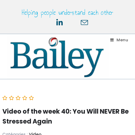
Skip
Helping people understand each other
to
content
Menu
Video of the week 40: You Will NEVER Be
Stressed Again
Catégories :
Video