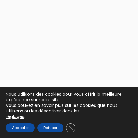
Nous utilisons des cookies pour vous offrir la meilleure
expérience sur notre site.
Vous pouvez en savoir plus sur les cookies que nous
utilisons ou les désactiver dans les
réglages
.
Fermer la bannière des cookie
Accepter
Refuser
Suivant