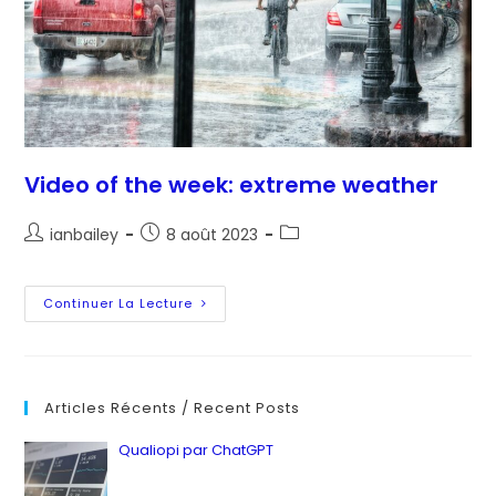
Video of the week: extreme weather
Auteur/autrice
Post
Post
ianbailey
8 août 2023
de
published:
category:
la
publication :
Video
Continuer La Lecture
Of
The
Week:
Extreme
Weather
Articles Récents / Recent Posts
Qualiopi par ChatGPT
by ianbailey