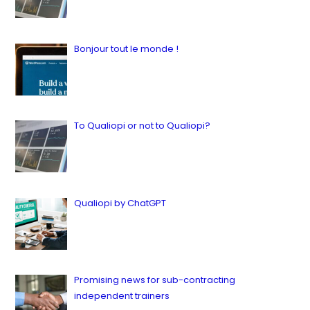
in Latest, Quality
12 juillet 2023
Bonjour tout le monde !
by ianbailey
in Latest, News
16 juillet 2023
To Qualiopi or not to Qualiopi?
by ianbailey
in Latest, Quality
9 juillet 2023
Qualiopi by ChatGPT
by ianbailey
in Latest, Quality
12 juillet 2023
Promising news for sub-contracting
independent trainers