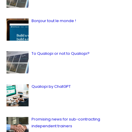
in Latest, Quality
12 juillet 2023
Bonjour tout le monde !
by ianbailey
in Latest, News
16 juillet 2023
To Qualiopi or not to Qualiopi?
by ianbailey
in Latest, Quality
9 juillet 2023
Qualiopi by ChatGPT
by ianbailey
in Latest, Quality
12 juillet 2023
Promising news for sub-contracting
independent trainers