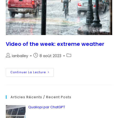
Video of the week: extreme weather
Auteur/autrice
Post
Post
ianbailey
8 août 2023
de
published:
category:
la
publication :
Video
Continuer La Lecture
Of
The
Week:
Extreme
Weather
Articles Récents / Recent Posts
Qualiopi par ChatGPT
by ianbailey