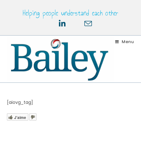
Skip
Helping people understand each other
to
content
Menu
[aiovg_tag]
J'aime